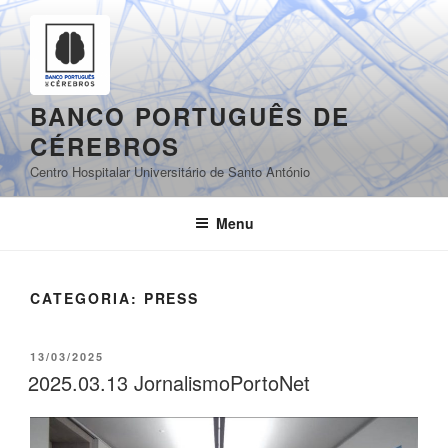
Saltar
para
o
conteúdo
BANCO PORTUGUÊS DE
CÉREBROS
Centro Hospitalar Universitário de Santo António
Menu
CATEGORIA:
PRESS
PUBLICADO
13/03/2025
EM
2025.03.13 JornalismoPortoNet