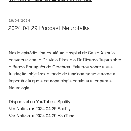
PUBLICADO
29/04/2024
EM
2024.04.29 Podcast Neurotalks
Neste episódio, fomos até ao Hospital de Santo António
conversar com o Dr Melo Pires e o Dr Ricardo Taipa sobre
o Banco Português de Cérebros. Falamos sobre a sua
fundação, objetivos e modo de funcionamento e sobre a
importância que a neuropatologia continua a ter para a
Neurologia.
Disponível no YouTube e Spotify.
Ver Notícia ►2024.04.29 Spotify
Ver Notícia ►2024.04.29 YouTube