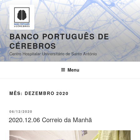
Saltar
para
o
conteúdo
BANCO PORTUGUÊS DE
CÉREBROS
Centro Hospitalar Universitário de Santo António
Menu
MÊS:
DEZEMBRO 2020
PUBLICADO
06/12/2020
EM
2020.12.06 Correio da Manhã